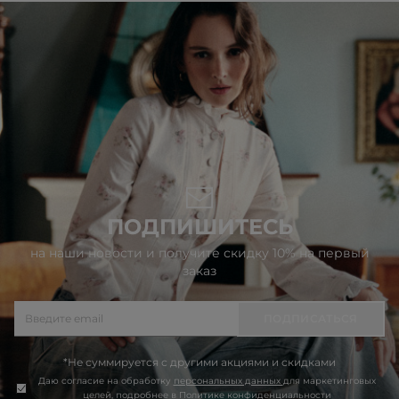
ПОДПИШИТЕСЬ
на наши новости и получите скидку 10% на первый
заказ
ПОДПИСАТЬСЯ
*Не суммируется с другими акциями и скидками
Даю согласие на обработку
персональных данных
для маркетинговых
целей, подробнее в
Политике конфиденциальности