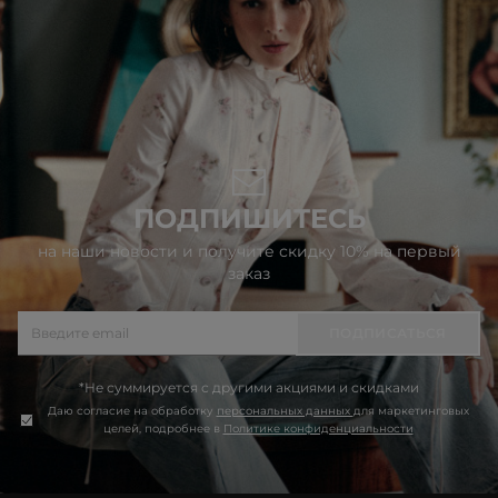
ПОДПИШИТЕСЬ
на наши новости и получите скидку 10% на первый
заказ
ПОДПИСАТЬСЯ
*Не суммируется с другими акциями и скидками
Даю согласие на обработку
персональных данных
для маркетинговых
целей, подробнее в
Политике конфиденциальности