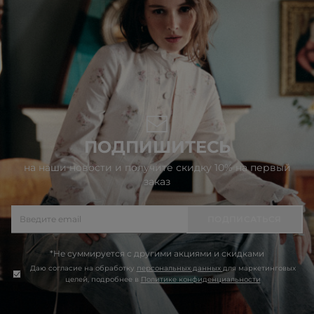
ПОДПИШИТЕСЬ
на наши новости и получите скидку 10% на первый
заказ
ПОДПИСАТЬСЯ
*Не суммируется с другими акциями и скидками
Даю согласие на обработку
персональных данных
для маркетинговых
целей, подробнее в
Политике конфиденциальности