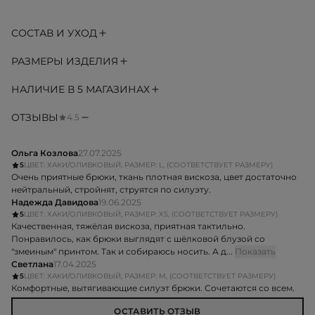
СОСТАВ И УХОД
РАЗМЕРЫ ИЗДЕЛИЯ
НАЛИЧИЕ В 5 МАГАЗИНАХ
ОТЗЫВЫ
4.5
Ольга Козлова
27.07.2025
5
ЦВЕТ: ХАКИ/ОЛИВКОВЫЙ, РАЗМЕР: L, (СООТВЕТСТВУЕТ РАЗМЕРУ)
Очень приятные брюки, ткань плотная вискоза, цвет достаточно
нейтральный, стройнят, струятся по силуэту.
Надежда Давидова
19.06.2025
5
ЦВЕТ: ХАКИ/ОЛИВКОВЫЙ, РАЗМЕР: XS, (СООТВЕТСТВУЕТ РАЗМЕРУ)
Качественная, тяжёлая вискоза, приятная тактильно.
Понравилось, как брюки выглядят с шёлковой блузой со
"змеиным" принтом. Так и собираюсь носить. А д...
Показать
Светлана
17.04.2025
5
ЦВЕТ: ХАКИ/ОЛИВКОВЫЙ, РАЗМЕР: M, (СООТВЕТСТВУЕТ РАЗМЕРУ)
Комфортные, вытягивающие силуэт брюки. Сочетаются со всем.
ОСТАВИТЬ ОТЗЫВ