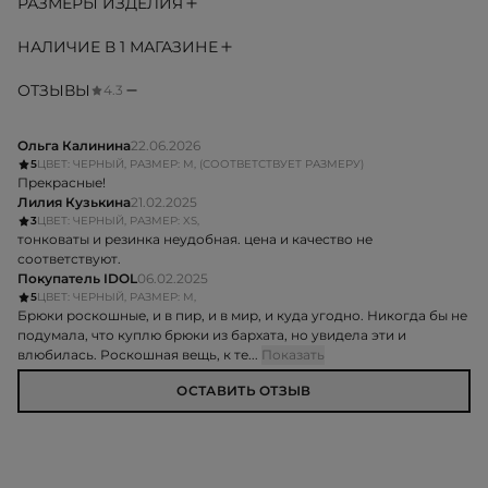
РАЗМЕРЫ ИЗДЕЛИЯ
НАЛИЧИЕ В 1 МАГАЗИНЕ
ОТЗЫВЫ
4.3
Ольга Калинина
22.06.2026
5
ЦВЕТ: ЧЕРНЫЙ, РАЗМЕР: M, (СООТВЕТСТВУЕТ РАЗМЕРУ)
Прекрасные!
Лилия Кузькина
21.02.2025
3
ЦВЕТ: ЧЕРНЫЙ, РАЗМЕР: XS,
тонковаты и резинка неудобная. цена и качество не
соответствуют.
Покупатель IDOL
06.02.2025
5
ЦВЕТ: ЧЕРНЫЙ, РАЗМЕР: M,
Брюки роскошные, и в пир, и в мир, и куда угодно. Никогда бы не
подумала, что куплю брюки из бархата, но увидела эти и
влюбилась. Роскошная вещь, к те...
Показать
ОСТАВИТЬ ОТЗЫВ