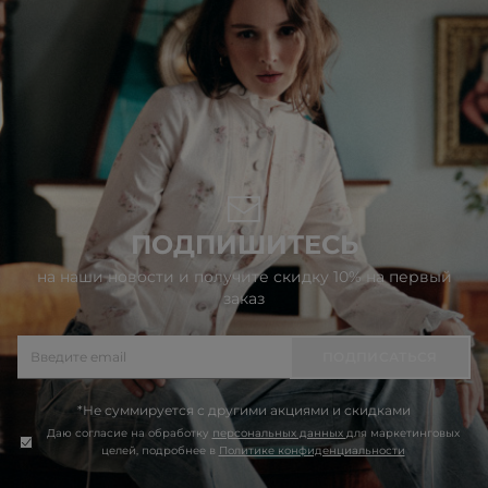
ПОДПИШИТЕСЬ
на наши новости и получите скидку 10% на первый
заказ
ПОДПИСАТЬСЯ
*Не суммируется с другими акциями и скидками
Даю согласие на обработку
персональных данных
для маркетинговых
целей, подробнее в
Политике конфиденциальности