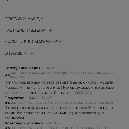
СОСТАВ И УХОД
РАЗМЕРЫ ИЗДЕЛИЯ
НАЛИЧИЕ В 1 МАГАЗИНЕ
ОТЗЫВЫ
5
Бородулина Мария
20.04.2026
ЦВЕТ: ТЕМНО-БЕЖЕВЫЙ/ПЕСОЧНЫЙ, РАЗМЕР: M, (СООТВЕТСТВУЕТ
5
РАЗМЕРУ)
Купили уже вторые, на этот раз светлые брюки этой модели.
Первые купили в начале зимы. Муж сразу сказал что вторые
такие тоже надо покупать. Ткань пло...
Показать
Покупатель IDOL
01.11.2025
5
ЦВЕТ: ХАКИ/ОЛИВКОВЫЙ, РАЗМЕР: M, (СООТВЕТСТВУЕТ РАЗМЕРУ)
Я взял размер М, думаю, что он соответствует 31 размеру по
талии. Качество отличное, как минимум, соответствует
стоимости.
Александр Боровков
16.08.2025
5
ЦВЕТ: ХАКИ/ОЛИВКОВЫЙ, РАЗМЕР: XL, (НЕМНОГО МАЛОМЕРИТ)