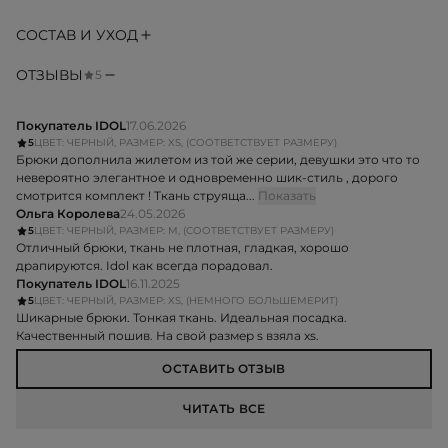
СОСТАВ И УХОД
ОТЗЫВЫ
5
Покупатель IDOL
17.06.2026
5
ЦВЕТ: ЧЕРНЫЙ, РАЗМЕР: XS, (СООТВЕТСТВУЕТ РАЗМЕРУ)
Брюки дополнила жилетом из той же серии, девушки это что то
невероятно элегантное и одновременно шик-стиль , дорого
смотрится комплект ! Ткань струяща...
Показать
Ольга Королева
24.05.2026
5
ЦВЕТ: ЧЕРНЫЙ, РАЗМЕР: M, (СООТВЕТСТВУЕТ РАЗМЕРУ)
Отличный брюки, ткань не плотная, гладкая, хорошо
драпируются. Idol как всегда порадовал.
Покупатель IDOL
16.11.2025
5
ЦВЕТ: ЧЕРНЫЙ, РАЗМЕР: XS, (НЕМНОГО БОЛЬШЕМЕРИТ)
Шикарные брюки. Тонкая ткань. Идеальная посадка.
Качественный пошив. На свой размер s взяла xs.
ОСТАВИТЬ ОТЗЫВ
ЧИТАТЬ ВСЕ