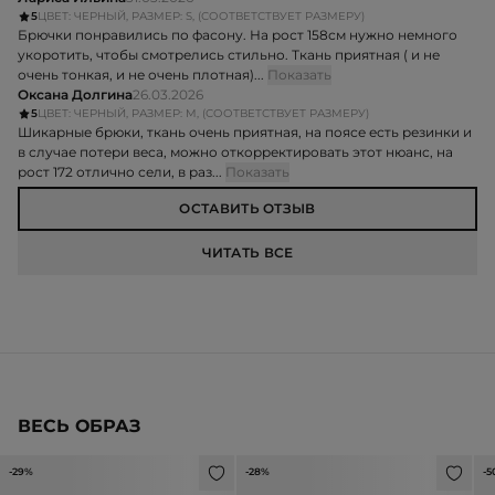
5
ЦВЕТ: ЧЕРНЫЙ, РАЗМЕР: S, (СООТВЕТСТВУЕТ РАЗМЕРУ)
Брючки понравились по фасону. На рост 158см нужно немного
укоротить, чтобы смотрелись стильно. Ткань приятная ( и не
очень тонкая, и не очень плотная)...
Показать
Оксана Долгина
26.03.2026
5
ЦВЕТ: ЧЕРНЫЙ, РАЗМЕР: M, (СООТВЕТСТВУЕТ РАЗМЕРУ)
Шикарные брюки, ткань очень приятная, на поясе есть резинки и
в случае потери веса, можно откорректировать этот нюанс, на
рост 172 отлично сели, в раз...
Показать
ОСТАВИТЬ ОТЗЫВ
ЧИТАТЬ ВСЕ
ВЕСЬ ОБРАЗ
-29%
-28%
-5