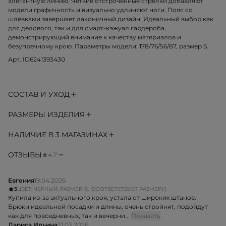
элегантную линию. Четкие отстроченные стрелки добавляют
модели графичность и визуально удлиняют ноги. Пояс со
шлёвками завершает лаконичный дизайн. Идеальный выбор как
для делового, так и для смарт-кэжуал гардероба,
демонстрирующий внимание к качеству материалов и
безупречному крою. Параметры модели: 178/76/56/87, размер S.
Арт. ID6241393430
СОСТАВ И УХОД
РАЗМЕРЫ ИЗДЕЛИЯ
НАЛИЧИЕ В 3 МАГАЗИНАХ
ОТЗЫВЫ
4.7
Евгения
19.04.2026
5
ЦВЕТ: ЧЕРНЫЙ, РАЗМЕР: S, (СООТВЕТСТВУЕТ РАЗМЕРУ)
Купила из-за актуального кроя, устала от широких штанов.
Брюки идеальной посадки и длины, очень стройнят, подойдут
как для повседневных, так и вечерни...
Показать
Лариса Ильина
31.03.2026