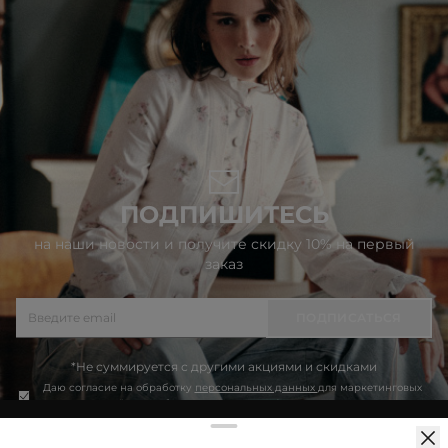
ПОДПИШИТЕСЬ
на наши новости и получите скидку 10% на первый
заказ
ПОДПИСАТЬСЯ
*Не суммируется с другими акциями и скидками
Даю согласие на обработку
персональных данных
для маркетинговых
целей, подробнее в
Политике конфиденциальности
Продолжая использовать сайт idol.ru, вы соглашаетесь на
использование файлов cookie. Более подробную информацию