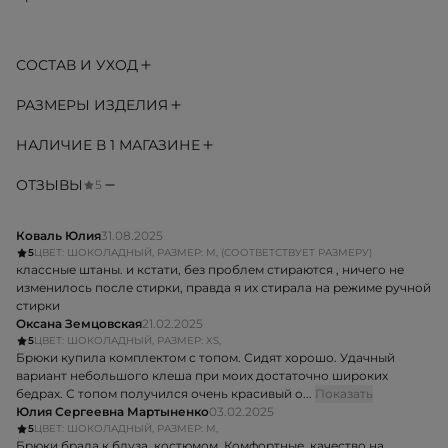
СОСТАВ И УХОД
РАЗМЕРЫ ИЗДЕЛИЯ
НАЛИЧИЕ В 1 МАГАЗИНЕ
ОТЗЫВЫ
5
Коваль Юлия
31.08.2025
5
ЦВЕТ: ШОКОЛАДНЫЙ, РАЗМЕР: M, (СООТВЕТСТВУЕТ РАЗМЕРУ)
классные штаны. и кстати, без проблем стираются , ничего не
изменилось после стирки, правда я их стирала на режиме ручной
стирки
Оксана Земцовская
21.02.2025
5
ЦВЕТ: ШОКОЛАДНЫЙ, РАЗМЕР: XS,
Брюки купила комплектом с топом. Сидят хорошо. Удачный
вариант небольшого клеша при моих достаточно широких
бедрах. С топом получился очень красивый о...
Показать
Юлия Сергеевна Мартыненко
03.02.2025
5
ЦВЕТ: ШОКОЛАДНЫЙ, РАЗМЕР: M,
Брюки брала к блуза, костюмом. Комфортные, качество на