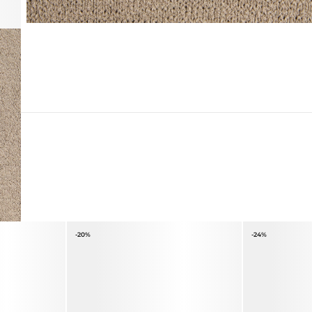
-20%
-24%