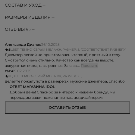
СОСТАВ И УХОД
РАЗМЕРЫ ИЗДЕЛИЯ
ОТЗЫВЫ
5
Александр Дианов
26.10.2025
5
ЦВЕТ: ТЕМНО-СЕРЫЙ МЕЛАНЖ, РАЗМЕР: S, (СООТВЕТСТВУЕТ РАЗМЕРУ)
Джемпер легкий но при этом очень теплый, приятный к телу.
Смотрится очень стильно. Качество как всегда на высоте,
аккуратная вязка, швы ровные. Заказы...
Показать
тати
15.02.2025
5
ЦВЕТ: ТЕМНО-СЕРЫЙ МЕЛАНЖ, РАЗМЕР: XL,
делайте пожалуйста в размере 2хl мужские джемпера, спасибо
ОТВЕТ МАГАЗИНА IDOL
Добрый день! Спасибо за интерес к нашему бренду, мы
передадим ваши пожеланию нашим дизайнерам.
ОСТАВИТЬ ОТЗЫВ