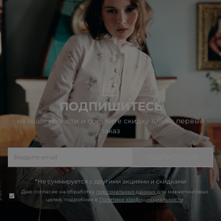
ПОДПИШИТЕСЬ
на наши новости и получите скидку 10% на первый
заказ
ПОДПИСАТЬСЯ
*Не суммируется с другими акциями и скидками
Даю согласие на обработку
персональных данных
для маркетинговых
целей, подробнее в
Политике конфиденциальности