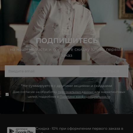
ПОДПИШИТЕСЬ
на наши новости и получите скидку 10% на первый
заказ
ПОДПИСАТЬСЯ
*Не суммируется с другими акциями и скидками
Даю согласие на обработку
персональных данных
для маркетинговых
целей, подробнее в
Политике конфиденциальности
Скидка -10% при оформлении первого заказа в