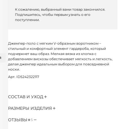
К сожалению, выбранный вами товар закончился.
Подпишитесь, чтобы первым узнать о его
поступлении.
Джемпер-поло с мягким V-образным воротником –
стильный и комфортный элемент гардероба, который
подчеркнет ваш образ. Мелкая вязка из хлопка с
З
добавлением вискозы обеспечивает мягкость и легкость,
делая джемпер идеальным выбором для повседневной
носки.
Арт. ID5242322117
СОСТАВ И УХОД
РАЗМЕРЫ ИЗДЕЛИЯ
ОТЗЫВЫ
5