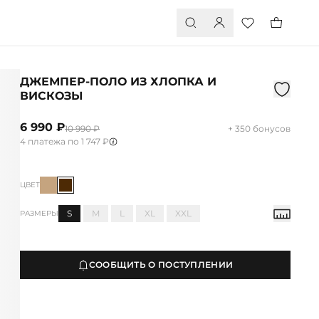
ДЖЕМПЕР-ПОЛО ИЗ ХЛОПКА И
ВИСКОЗЫ
6 990 ₽
10 990 ₽
+ 350 бонусов
4 платежа по 1 747 ₽
ЦВЕТ
S
M
L
XL
XXL
РАЗМЕРЫ
СООБЩИТЬ О ПОСТУПЛЕНИИ