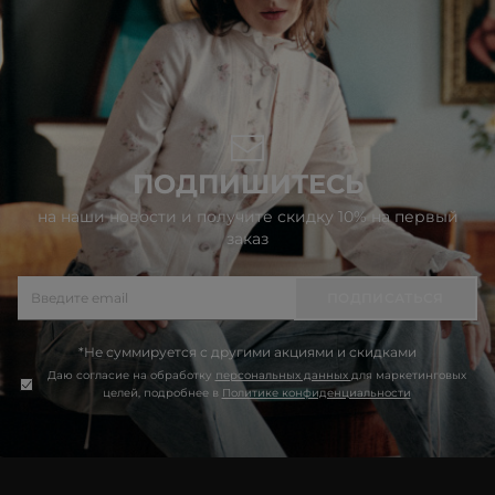
ПОДПИШИТЕСЬ
на наши новости и получите скидку 10% на первый
заказ
ПОДПИСАТЬСЯ
*Не суммируется с другими акциями и скидками
Даю согласие на обработку
персональных данных
для маркетинговых
целей, подробнее в
Политике конфиденциальности