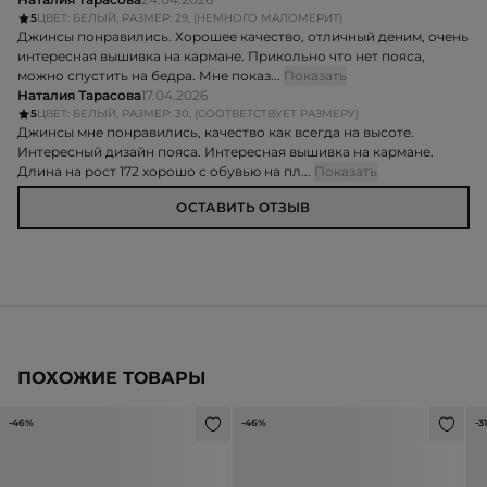
5
ЦВЕТ: БЕЛЫЙ, РАЗМЕР: 29, (НЕМНОГО МАЛОМЕРИТ)
Джинсы понравились. Хорошее качество, отличный деним, очень
интересная вышивка на кармане. Прикольно что нет пояса,
можно спустить на бедра. Мне показ...
Показать
Наталия Тарасова
17.04.2026
5
ЦВЕТ: БЕЛЫЙ, РАЗМЕР: 30, (СООТВЕТСТВУЕТ РАЗМЕРУ)
Джинсы мне понравились, качество как всегда на высоте.
Интересный дизайн пояса. Интересная вышивка на кармане.
Длина на рост 172 хорошо с обувью на пл...
Показать
ОСТАВИТЬ ОТЗЫВ
ПОХОЖИЕ ТОВАРЫ
-46%
-46%
-3