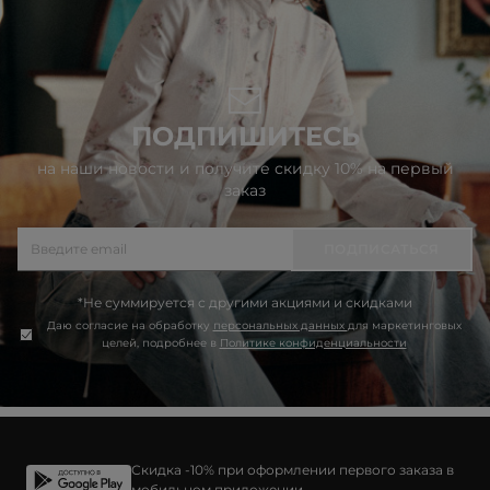
ПОДПИШИТЕСЬ
на наши новости и получите скидку 10% на первый
заказ
ПОДПИСАТЬСЯ
*Не суммируется с другими акциями и скидками
Даю согласие на обработку
персональных данных
для маркетинговых
целей, подробнее в
Политике конфиденциальности
Скидка -10% при оформлении первого заказа в
мобильном приложении