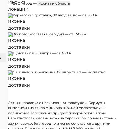
Ваш город —
Москва и область
Курьерская доставка, 09 августа, вс — от 500 ₽
Экспресс-доставка, сегодня — от 1 500 ₽
Пункт выдачи, завтра — от 300 ₽
З
Самовывоз из магазина, 06 августа, чт — бесплатно
Летняя классика с неожиданной текстурой. Бермуды
выполнены из твила с инновационной обработкой —
деликатное ворсование придает поверхности мягкую
бархатистость, словно кожица персика. Молочный оттенок
звучит свежо, благородно и легко сочетается с другими
цветами. Параметры модели: 182/83/59/92, размер S.