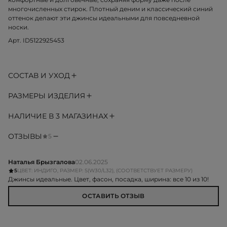
многочисленных стирок. Плотный деним и классический синий
оттенок делают эти джинсы идеальными для повседневной
носки.
Арт. ID5122925453
СОСТАВ И УХОД
РАЗМЕРЫ ИЗДЕЛИЯ
НАЛИЧИЕ В 3 МАГАЗИНАХ
ОТЗЫВЫ
5
Наталья Брызгалова
02.06.2025
5
ЦВЕТ: ИНДИГО, РАЗМЕР: S(W30/L32), (СООТВЕТСТВУЕТ РАЗМЕРУ)
Джинсы идеальные. Цвет, фасон, посадка, ширина: все 10 из 10!
ОСТАВИТЬ ОТЗЫВ