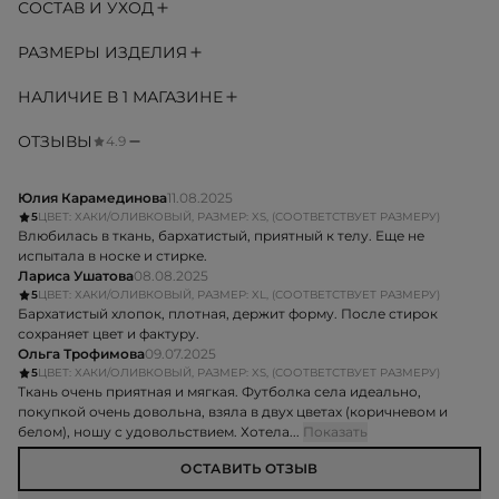
СОСТАВ И УХОД
РАЗМЕРЫ ИЗДЕЛИЯ
НАЛИЧИЕ В 1 МАГАЗИНЕ
ОТЗЫВЫ
4.9
Юлия Карамединова
11.08.2025
5
ЦВЕТ: ХАКИ/ОЛИВКОВЫЙ, РАЗМЕР: XS, (СООТВЕТСТВУЕТ РАЗМЕРУ)
Влюбилась в ткань, бархатистый, приятный к телу. Еще не
испытала в носке и стирке.
Лариса Ушатова
08.08.2025
5
ЦВЕТ: ХАКИ/ОЛИВКОВЫЙ, РАЗМЕР: XL, (СООТВЕТСТВУЕТ РАЗМЕРУ)
Бархатистый хлопок, плотная, держит форму. После стирок
сохраняет цвет и фактуру.
Ольга Трофимова
09.07.2025
5
ЦВЕТ: ХАКИ/ОЛИВКОВЫЙ, РАЗМЕР: XS, (СООТВЕТСТВУЕТ РАЗМЕРУ)
Ткань очень приятная и мягкая. Футболка села идеально,
покупкой очень довольна, взяла в двух цветах (коричневом и
белом), ношу с удовольствием. Хотела...
Показать
ОСТАВИТЬ ОТЗЫВ