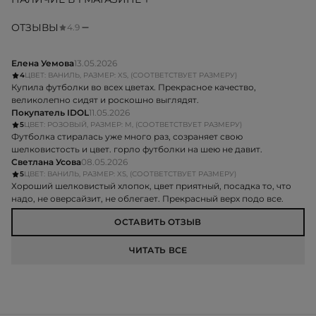
ОТЗЫВЫ
4.9
Елена Уемова
13.05.2026
4
ЦВЕТ: ВАНИЛЬ, РАЗМЕР: XS, (СООТВЕТСТВУЕТ РАЗМЕРУ)
Купила футболки во всех цветах. Прекрасное качество,
великолепно сидят и роскошно выглядят.
Покупатель IDOL
11.05.2026
5
ЦВЕТ: РОЗОВЫЙ, РАЗМЕР: M, (СООТВЕТСТВУЕТ РАЗМЕРУ)
Футболка стиралась уже много раз, созраняет свою
шелковистость и цвет. горло футболки на шею не давит.
Светлана Усова
08.05.2026
5
ЦВЕТ: ВАНИЛЬ, РАЗМЕР: XS, (СООТВЕТСТВУЕТ РАЗМЕРУ)
Хороший шелковистый хлопок, цвет приятный, посадка то, что
надо, не оверсайзит, не облегает. Прекрасный верх подо все.
ОСТАВИТЬ ОТЗЫВ
ЧИТАТЬ ВСЕ