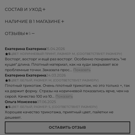
СОСТАВ И УХОД
НАЛИЧИЕ В 1 МАГАЗИНЕ
ОТЗЫВЫ
5
Екатерина Екатерина
15.04.2026
5
ЦВЕТ: КОРИЧНЕВЫЙ ПРИНТ, РАЗМЕР: M, (СООТВЕТСТВУЕТ РАЗМЕРУ)
Восторг, восторг и ещё раз восторг. Особенно понравилась "не
куцая" длина. Плотный материал, как на худи закрывает все
проблемные точки. Заказала прос...
Показать
Екатерина Екатерина
24.03.2026
5
ЦВЕТ: БЕЛЫЙ, РАЗМЕР: M, (СООТВЕТСТВУЕТ РАЗМЕРУ)
Плотный трикотаж. Очень плотный трикотаж, но это только +, так
ка держит форму. Стразы на коричневой показались ярче, чем на
серой. Качество 100 из 10...
Показать
Ольга Моисеева
07.06.2025
5
ЦВЕТ: БЕЛЫЙ, РАЗМЕР: S, (СООТВЕТСТВУЕТ РАЗМЕРУ)
Хорошее качество трикотажа, приятный цвет, пайетки не
дешевят.
ОСТАВИТЬ ОТЗЫВ