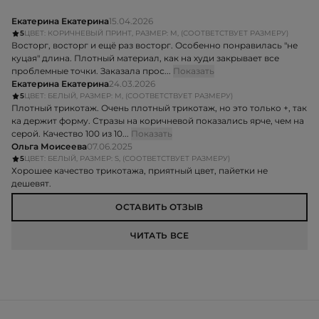
НАЛИЧИЕ В 1 МАГАЗИНЕ
ОТЗЫВЫ
5
Екатерина Екатерина
15.04.2026
5
ЦВЕТ: КОРИЧНЕВЫЙ ПРИНТ, РАЗМЕР: M, (СООТВЕТСТВУЕТ РАЗМЕРУ)
Восторг, восторг и ещё раз восторг. Особенно понравилась "не
куцая" длина. Плотный материал, как на худи закрывает все
проблемные точки. Заказала прос...
Показать
Екатерина Екатерина
24.03.2026
5
ЦВЕТ: БЕЛЫЙ, РАЗМЕР: M, (СООТВЕТСТВУЕТ РАЗМЕРУ)
Плотный трикотаж. Очень плотный трикотаж, но это только +, так
ка держит форму. Стразы на коричневой показались ярче, чем на
серой. Качество 100 из 10...
Показать
Ольга Моисеева
07.06.2025
5
ЦВЕТ: БЕЛЫЙ, РАЗМЕР: S, (СООТВЕТСТВУЕТ РАЗМЕРУ)
Хорошее качество трикотажа, приятный цвет, пайетки не
дешевят.
ОСТАВИТЬ ОТЗЫВ
ЧИТАТЬ ВСЕ