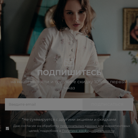
ПОДПИШИТЕСЬ
на наши новости и получите скидку 10% на первый
заказ
ПОДПИСАТЬСЯ
*Не суммируется с другими акциями и скидками
Даю согласие на обработку
персональных данных
для маркетинговых
целей, подробнее в
Политике конфиденциальности