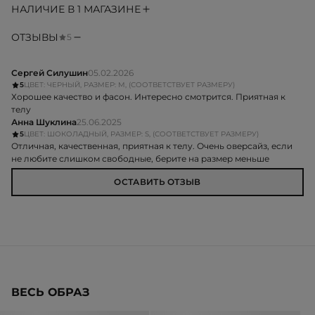
НАЛИЧИЕ В 1 МАГАЗИНЕ
ОТЗЫВЫ
5
Сергей Силушин
05.02.2026
5
ЦВЕТ: ЧЕРНЫЙ, РАЗМЕР: M, (СООТВЕТСТВУЕТ РАЗМЕРУ)
Хорошее качество и фасон. Интересно смотрится. Приятная к
телу
Анна Шуклина
25.06.2025
5
ЦВЕТ: ШОКОЛАДНЫЙ, РАЗМЕР: S, (СООТВЕТСТВУЕТ РАЗМЕРУ)
Отличная, качественная, приятная к телу. Очень оверсайз, если
не любите слишком свободные, берите на размер меньше
ОСТАВИТЬ ОТЗЫВ
ВЕСЬ ОБРАЗ