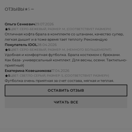
ОТЗЫВЫ
5
Ольга Сенкевич
29.07.2026
5
ЦВЕТ: СЕРО-БЕЖЕВЫЙ, РАЗМЕР: M, (СООТВЕТСТВУЕТ РАЗМЕРУ)
Отличная кофта брала в комплекте со штанами, качество супер,
легкая дышит и в тоже время тает теплоту Рекомендую
Покупатель IDOL
28.04.2026
5
ЦВЕТ: СЕРО-БЕЖЕВЫЙ, РАЗМЕР: M, (НЕМНОГО БОЛЬШЕМЕРИТ)
Удобная и комфортная футболка. Брала костюмом с брюками.
Как база- универсальный комплект. Для весны, осени. Тактильно-
приятный)
Екатерина Ковешникова
17.04.2026
5
ЦВЕТ: СВЕТЛО-СЕРЫЙ, РАЗМЕР: S, (СООТВЕТСТВУЕТ РАЗМЕРУ)
Футболка очень приятная за счет состава, мягкая и теплая.
ОСТАВИТЬ ОТЗЫВ
ЧИТАТЬ ВСЕ