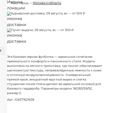
Ваш город —
Москва и область
Курьерская доставка, 09 августа, вс — от 500 ₽
Пункт выдачи, 09 августа, вс — от 300 ₽
З
Эта базовая черная футболка — идеальное сочетание
премиального комфорта и лаконичного стиля. Модель
выполнена из мягкого трикотажа, где тенсел обеспечивают
шелковистую текстуру, непревзойденную нежность к коже
и отличную воздухопроницаемость. Универсальный
прямой крой, аккуратный круглый вырез и слегка
спущенная линия плеча делают ее идеальной основой для
базового гардероба. Параметры модели: 182/83/59/92,
размер S.
Арт. ID6371621638