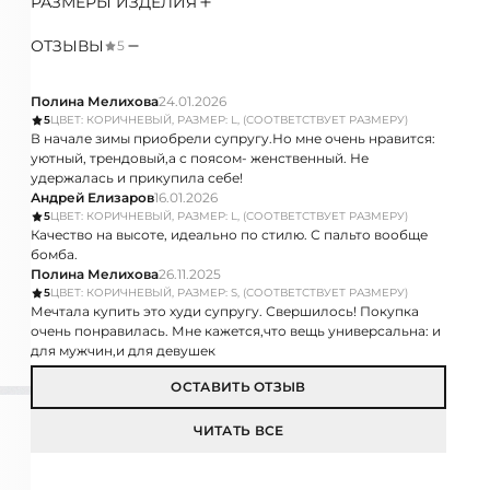
РАЗМЕРЫ ИЗДЕЛИЯ
ОТЗЫВЫ
5
Полина Мелихова
24.01.2026
5
ЦВЕТ: КОРИЧНЕВЫЙ, РАЗМЕР: L, (СООТВЕТСТВУЕТ РАЗМЕРУ)
В начале зимы приобрели супругу.Но мне очень нравится:
уютный, трендовый,а с поясом- женственный. Не
удержалась и прикупила себе!
Андрей Елизаров
16.01.2026
5
ЦВЕТ: КОРИЧНЕВЫЙ, РАЗМЕР: L, (СООТВЕТСТВУЕТ РАЗМЕРУ)
Качество на высоте, идеально по стилю. С пальто вообще
бомба.
Полина Мелихова
26.11.2025
5
ЦВЕТ: КОРИЧНЕВЫЙ, РАЗМЕР: S, (СООТВЕТСТВУЕТ РАЗМЕРУ)
Мечтала купить это худи супругу. Свершилось! Покупка
очень понравилась. Мне кажется,что вещь универсальна: и
для мужчин,и для девушек
ОСТАВИТЬ ОТЗЫВ
ЧИТАТЬ ВСЕ