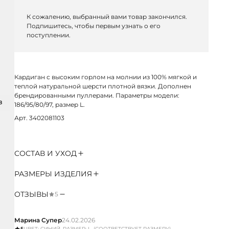
К сожалению, выбранный вами товар закончился.
Подпишитесь, чтобы первым узнать о его
поступлении.
Кардиган с высоким горлом на молнии из 100% мягкой и
теплой натуральной шерсти плотной вязки. Дополнен
брендированными пуллерами. Параметры модели:
З
186/95/80/97, размер L.
Арт. 3402081103
СОСТАВ И УХОД
РАЗМЕРЫ ИЗДЕЛИЯ
ОТЗЫВЫ
5
Марина Супер
24.02.2026
5
ЦВЕТ: СИНИЙ, РАЗМЕР: L, (СООТВЕТСТВУЕТ РАЗМЕРУ)