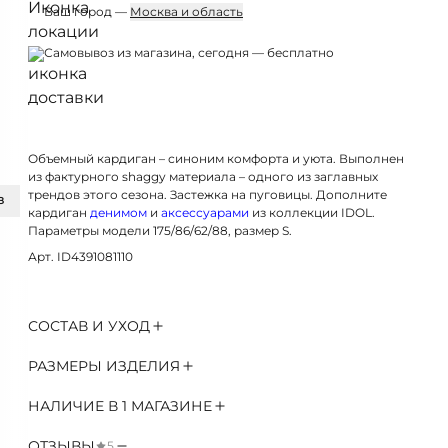
Ваш город —
Москва и область
Курьерская доставка, 11 августа, вт — от 500 ₽
Пункт выдачи, 11 августа, вт — от 300 ₽
Самовывоз из магазина, 08 августа, сб — бесплатно
З
Объемный кардиган – синоним комфорта и уюта. Выполнен
из фактурного shaggy материала – одного из заглавных
трендов этого сезона. Застежка на пуговицы. Дополните
кардиган
денимом
и
аксессуарами
из коллекции IDOL.
Параметры модели 175/86/62/88, размер S.
Арт. ID4391081110