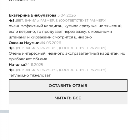
СОСТАВ И УХОД
РАЗМЕРЫ ИЗДЕЛИЯ
НАЛИЧИЕ В 1 МАГАЗИНЕ
ОТЗЫВЫ
5
Екатерина Бикбулатова
15.04.2026
5
ЦВЕТ: ВАНИЛЬ, РАЗМЕР: S, (СООТВЕТСТВУЕТ РАЗМЕРУ)
очень эффектный кардиган, купила сразу же. но тяжелый,
если ветрено, то продувает через вязку. с кожаными
штанами и кирзаками смотрится шикарно
Оксана Наумчик
14.03.2026
5
ЦВЕТ: ВАНИЛЬ, РАЗМЕР: L, (СООТВЕТСТВУЕТ РАЗМЕРУ)
Очень интересный, немного экстравагантный кардиган, но
прибавляет объема
Наталья
24.11.2025
5
ЦВЕТ: ВАНИЛЬ, РАЗМЕР: S, (СООТВЕТСТВУЕТ РАЗМЕРУ)
Тёплый,но тяжеловат
ОСТАВИТЬ ОТЗЫВ
ЧИТАТЬ ВСЕ