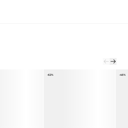
-62%
-46%