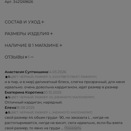
Арт. 3421269626
СОСТАВ И УХОД
РАЗМЕРЫ ИЗДЕЛИЯ
НАЛИЧИЕ В 1 МАГАЗИНЕ
ОТЗЫВЫ
5
Анастасия Султаншина
14.03.2026
5
ЦВЕТ: ЧЕРНЫЙ, РАЗМЕР: S, (СООТВЕТСТВУЕТ РАЗМЕРУ)
и в пир, и в мир) деликатный блеск, слегка прозрачный, для меня
идеально. очень довольна кардиганом, идет размер в размер
Екатерина Коротина
30.10.2025
5
ЦВЕТ: ЧЕРНЫЙ, РАЗМЕР: XS, (НЕМНОГО МАЛОМЕРИТ)
Отличный кардиган, нарядный.
Елена
18.08.2025
5
ЦВЕТ: ЧЕРНЫЙ, РАЗМЕР: L, (НЕМНОГО МАЛОМЕРИТ)
свой размер 44 обьем груди- 90, но заказала L , нигде не
растопыривается, нигде не висит, села идеально, если бы взяла
свой размер, то явно на груди ...
Показать