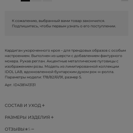
К сожалению, выбранный вами товар закончился.
Подпишитесь, чтобы первым узнать о его поступлении.
Кардиган укороченного кроя – для трендовых образов с особым
настроением. Выполнен из шерсти с добавлением фактурного
мохера. Рукав реглан. Акцентные металлические пуговицы с
изображением розы. Модель из лимитированной коллекции
IDOL LAB, вдохновленной бунтарским духом рок-н-ролла.
Параметры модели: 178/82/61/91, размер S.
Арт. ID4381413131
СОСТАВ И УХОД
РАЗМЕРЫ ИЗДЕЛИЯ
ОТЗЫВЫ
5