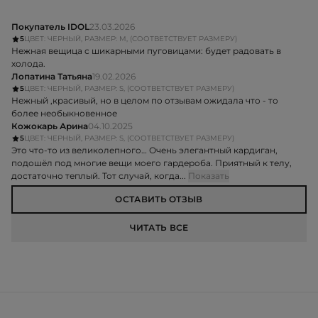
Покупатель IDOL
23.03.2026
5
ЦВЕТ: ЧЕРНЫЙ, РАЗМЕР: M, (СООТВЕТСТВУЕТ РАЗМЕРУ)
Нежная вещица с шикарными пуговицами: будет радовать в
холода.
Лопатина Татьяна
19.02.2026
5
ЦВЕТ: ЧЕРНЫЙ, РАЗМЕР: S, (СООТВЕТСТВУЕТ РАЗМЕРУ)
Нежный ,красивый, но в целом по отзывам ожидала что - то
более необыкновенное
Кожокарь Арина
04.10.2025
5
ЦВЕТ: ЧЕРНЫЙ, РАЗМЕР: S, (СООТВЕТСТВУЕТ РАЗМЕРУ)
Это что-то из великолепного… Очень элегантный кардиган,
подошёл под многие вещи моего гардероба. Приятный к телу,
достаточно теплый. Тот случай, когда...
Показать
ОСТАВИТЬ ОТЗЫВ
ЧИТАТЬ ВСЕ