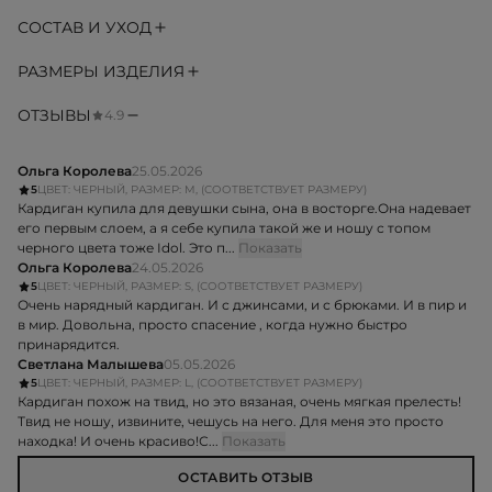
СОСТАВ И УХОД
РАЗМЕРЫ ИЗДЕЛИЯ
ОТЗЫВЫ
4.9
Ольга Королева
25.05.2026
5
ЦВЕТ: ЧЕРНЫЙ, РАЗМЕР: M, (СООТВЕТСТВУЕТ РАЗМЕРУ)
Кардиган купила для девушки сына, она в восторге.Она надевает
его первым слоем, а я себе купила такой же и ношу с топом
черного цвета тоже Idol. Это п...
Показать
Ольга Королева
24.05.2026
5
ЦВЕТ: ЧЕРНЫЙ, РАЗМЕР: S, (СООТВЕТСТВУЕТ РАЗМЕРУ)
Очень нарядный кардиган. И с джинсами, и с брюками. И в пир и
в мир. Довольна, просто спасение , когда нужно быстро
принарядится.
Светлана Малышева
05.05.2026
5
ЦВЕТ: ЧЕРНЫЙ, РАЗМЕР: L, (СООТВЕТСТВУЕТ РАЗМЕРУ)
Кардиган похож на твид, но это вязаная, очень мягкая прелесть!
Твид не ношу, извините, чешусь на него. Для меня это просто
находка! И очень красиво!С...
Показать
ОСТАВИТЬ ОТЗЫВ