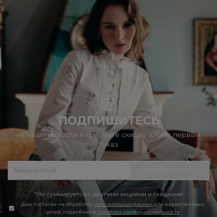
ПОДПИШИТЕСЬ
на наши новости и получите скидку 10% на первый
заказ
ПОДПИСАТЬСЯ
*Не суммируется с другими акциями и скидками
Даю согласие на обработку
персональных данных
для маркетинговых
целей, подробнее в
Политике конфиденциальности