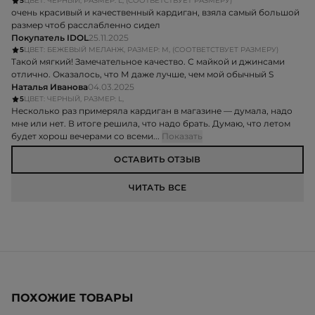
5
ЦВЕТ: ЧЕРНЫЙ, РАЗМЕР: L, (СООТВЕТСТВУЕТ РАЗМЕРУ)
очень красивый и качественный кардиган, взяла самый большой
размер чтоб расслабленно сидел
Покупатель IDOL
25.11.2025
5
ЦВЕТ: БЕЖЕВЫЙ МЕЛАНЖ, РАЗМЕР: M, (СООТВЕТСТВУЕТ РАЗМЕРУ)
Такой мягкий! Замечательное качество. С майкой и джинсами
отлично. Оказалось, что М даже лучше, чем мой обычный S
Наталья Иванова
04.03.2025
5
ЦВЕТ: ЧЕРНЫЙ, РАЗМЕР: L,
Несколько раз примеряла кардиган в магазине — думала, надо
мне или нет. В итоге решила, что надо брать. Думаю, что летом
будет хорош вечерами со всеми...
Показать
ОСТАВИТЬ ОТЗЫВ
ЧИТАТЬ ВСЕ
ПОХОЖИЕ ТОВАРЫ