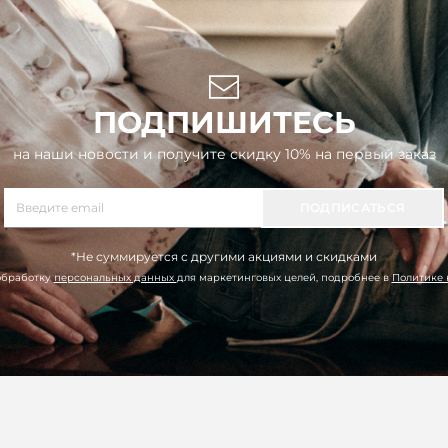
ПОДПИШИТЕСЬ
на наши новости и получите скидку 10% на первый заказ
ПОДПИСАТЬСЯ
*Не суммируется с другими акциями и скидками
обработку
персональных данных
для маркетинговых целей, подробнее в
Политике