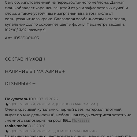
Carvico, изготовленный из переработанного нейлона. Данная
ткань обладает хорошей защитой от ультрафиолетовых лучей и
хлора, а также устойчива к загрязнениям, в том числе от
солнцезащитного крема. Благодаря особенностям материала,
купальник долго сохраняет цвет и форму. Параметры модели:
182/90/61/92, размер S.
Арт. ID5251001005
СОСТАВ И УХОД
НАЛИЧИЕ В 1 МАГАЗИНЕ
ОТЗЫВЫ
4
Покупатель IDOL
07.07.2026
5
ЦВЕТ: ЧЕРНЫЙ, РАЗМЕР: M, (НЕМНОГО МАЛОМЕРИТ)
Очень красивый купальник, черный цвет, материал плотный,
вырез по мне деликатный, небольшая грудь смотрится эстетично
, немного маломерит, на рост 166...
Показать
tanita tanita
18.01.2026
5
ЦВЕТ: ЧЕРНЫЙ, РАЗМЕР: L, (НЕМНОГО МАЛОМЕРИТ)
Стильный купальник, цвет все-таки синий , немного маломерит в