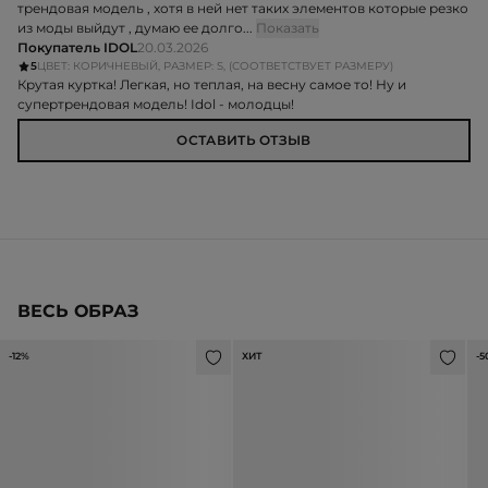
трендовая модель , хотя в ней нет таких элементов которые резко
из моды выйдут , думаю ее долго...
Показать
Покупатель IDOL
20.03.2026
5
ЦВЕТ: КОРИЧНЕВЫЙ, РАЗМЕР: S, (СООТВЕТСТВУЕТ РАЗМЕРУ)
Крутая куртка! Легкая, но теплая, на весну самое то! Ну и
супертрендовая модель! Idol - молодцы!
ОСТАВИТЬ ОТЗЫВ
ВЕСЬ ОБРАЗ
-12%
ХИТ
-5