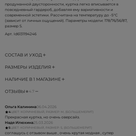
продуманной двусторонности, куртка легко вписывается в
повседневный гардероб, добавляя ему вариативности и
современной эстетики. Рассчитана на температуру до -5°C
(зависит от личных ощущений). Параметры модели: 178/76/56/87,
размер S.
Арт. Id6131194246
СОСТАВ И УХОД
РАЗМЕРЫ ИЗДЕЛИЯ
НАЛИЧИЕ В 1 МАГАЗИНЕ
ОТЗЫВЫ
4.7
Ольга Калинина
06.04.2026
4
ЦВЕТ: КОРИЧНЕВЫЙ, РАЗМЕР: M, (БОЛЬШЕМЕРИТ)
Прекрасная куртка, но очень оверсайз.
Надя Илюхина
25.03.2026
5
ЦВЕТ: КОРИЧНЕВЫЙ, РАЗМЕР: S, (БОЛЬШЕМЕРИТ)
соглашусь с отзывом выше , очень крутая модная , супер