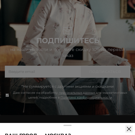
ПОДПИШИТЕСЬ
на наши новости и получите скидку 10% на первый
заказ
ПОДПИСАТЬСЯ
*Не суммируется с другими акциями и скидками
Даю согласие на обработку
персональных данных
для маркетинговых
целей, подробнее в
Политике конфиденциальности
Продолжая использовать сайт idol.ru, вы соглашаетесь на
Скидка -10% при оформлении первого заказа в
использование файлов cookie. Более подробную информацию