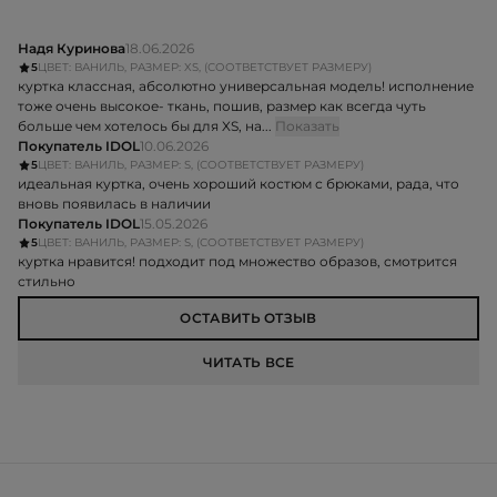
Надя Куринова
18.06.2026
5
ЦВЕТ: ВАНИЛЬ, РАЗМЕР: XS, (СООТВЕТСТВУЕТ РАЗМЕРУ)
куртка классная, абсолютно универсальная модель! исполнение
тоже очень высокое- ткань, пошив, размер как всегда чуть
больше чем хотелось бы для XS, на...
Показать
Покупатель IDOL
10.06.2026
5
ЦВЕТ: ВАНИЛЬ, РАЗМЕР: S, (СООТВЕТСТВУЕТ РАЗМЕРУ)
идеальная куртка, очень хороший костюм с брюками, рада, что
вновь появилась в наличии
Покупатель IDOL
15.05.2026
5
ЦВЕТ: ВАНИЛЬ, РАЗМЕР: S, (СООТВЕТСТВУЕТ РАЗМЕРУ)
куртка нравится! подходит под множество образов, смотрится
стильно
ОСТАВИТЬ ОТЗЫВ
ЧИТАТЬ ВСЕ