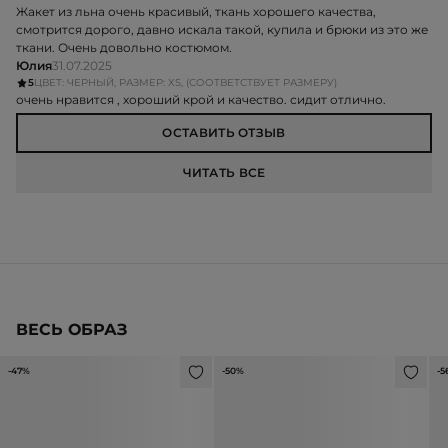
Жакет из льна очень красивый, ткань хорошего качества,
смотрится дорого, давно искала такой, купила и брюки из это же
ткани. Очень довольно костюмом.
Юлия
31.07.2025
5
ЦВЕТ: ЧЕРНЫЙ, РАЗМЕР: XS, (СООТВЕТСТВУЕТ РАЗМЕРУ)
очень нравится , хороший крой и качество. сидит отлично.
ОСТАВИТЬ ОТЗЫВ
ЧИТАТЬ ВСЕ
ВЕСЬ ОБРАЗ
-47%
-50%
-5