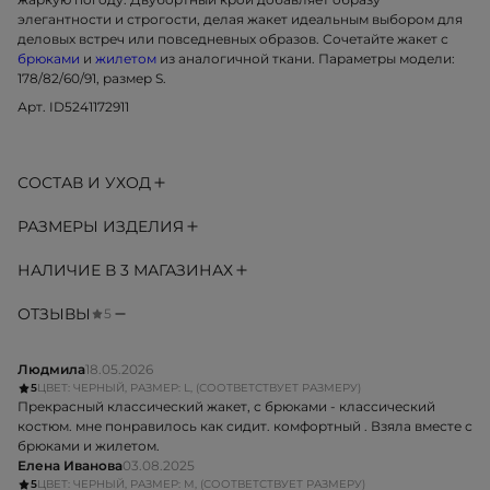
элегантности и строгости, делая жакет идеальным выбором для
деловых встреч или повседневных образов. Сочетайте жакет с
брюками
и
жилетом
из аналогичной ткани. Параметры модели:
178/82/60/91, размер S.
Арт. ID5241172911
СОСТАВ И УХОД
РАЗМЕРЫ ИЗДЕЛИЯ
НАЛИЧИЕ В 3 МАГАЗИНАХ
ОТЗЫВЫ
5
Людмила
18.05.2026
5
ЦВЕТ: ЧЕРНЫЙ, РАЗМЕР: L, (СООТВЕТСТВУЕТ РАЗМЕРУ)
Прекрасный классический жакет, с брюками - классический
костюм. мне понравилось как сидит. комфортный . Взяла вместе с
брюками и жилетом.
Елена Иванова
03.08.2025
5
ЦВЕТ: ЧЕРНЫЙ, РАЗМЕР: M, (СООТВЕТСТВУЕТ РАЗМЕРУ)