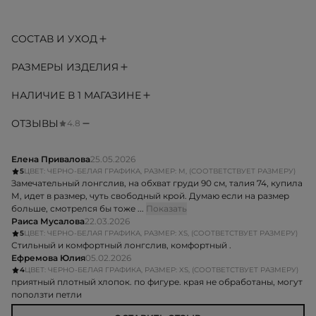
СОСТАВ И УХОД
РАЗМЕРЫ ИЗДЕЛИЯ
НАЛИЧИЕ В 1 МАГАЗИНЕ
ОТЗЫВЫ
4.8
Елена Привалова
25.05.2026
5
ЦВЕТ: ЧЕРНО-БЕЛАЯ ГРАФИКА, РАЗМЕР: M, (СООТВЕТСТВУЕТ РАЗМЕРУ)
Замечательный лонгслив, на обхват груди 90 см, талия 74, купила
М, идет в размер, чуть свободный крой. Думаю если на размер
больше, смотрелся бы тоже ...
Показать
Раиса Мусалова
22.03.2026
5
ЦВЕТ: ЧЕРНО-БЕЛАЯ ГРАФИКА, РАЗМЕР: XS, (СООТВЕТСТВУЕТ РАЗМЕРУ)
Стильный и комфортный лонгслив, комфортный .
Ефремова Юлия
05.02.2026
4
ЦВЕТ: ЧЕРНО-БЕЛАЯ ГРАФИКА, РАЗМЕР: XS, (СООТВЕТСТВУЕТ РАЗМЕРУ)
приятный плотный хлопок. по фигуре. края не обработаны, могут
поползти петли