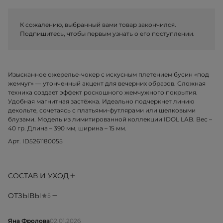
К сожалению, выбранный вами товар закончился.
Подпишитесь, чтобы первым узнать о его поступлении.
Изысканное ожерелье-чокер с искусным плетением бусин «под
жемчуг» — утонченный акцент для вечерних образов. Сложная
техника создает эффект роскошного жемчужного покрытия.
Удобная магнитная застёжка. Идеально подчеркнет линию
декольте, сочетаясь с платьями-футлярами или шелковыми
блузами. Модель из лимитированной коллекции IDOL LAB. Вес –
40 гр. Длина – 390 мм, ширина – 15 мм.
Арт. ID5261180055
СОСТАВ И УХОД
ОТЗЫВЫ
5
Яна Фролова
02.01.2026