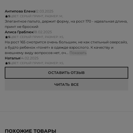
Антипова Елена
12.03.2025
5
ЦВЕТ: СЕРЫЙ ПРИНТ, РАЗМЕР: M,
Элегантное пальто, держит форму, на рост 170 - идеальная длина,
принт не броский
Алиса Граблюк
18.02.2025
5
ЦВЕТ: СЕРЫЙ ПРИНТ, РАЗМЕР: XS,
На рост 165 смотрится очень большим, не как стильный оверсайз,
а будто ребенок «тонет» в одежде взрослого. К качеству и
внешнему виду вопросов нет, оч...
Показать
Наталья
14.02.2025
5
ЦВЕТ: СЕРЫЙ ПРИНТ, РАЗМЕР: XS,
ОСТАВИТЬ ОТЗЫВ
ЧИТАТЬ ВСЕ
ПОХОЖИЕ ТОВАРЫ