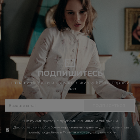
ПОДПИШИТЕСЬ
на наши новости и получите скидку 10% на первый
заказ
ПОДПИСАТЬСЯ
*Не суммируется с другими акциями и скидками
Даю согласие на обработку
персональных данных
для маркетинговых
целей, подробнее в
Политике конфиденциальности