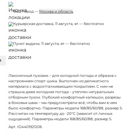
Ваш город —
Москва и область
Курьерская доставка, 11 августа, вт — бесплатно
Пункт выдачи, 11 августа, вт — бесплатно
З
Лаконичный пуховик – для холодной погоды и образов с
настроением спорт-шика. Выполнен из деликатного
материала с водоотталкивающим покрытием. С ним не
страшна даже холодная погода – утеплен натуральным
отборным пухом. Глубокий комфортный капюшон, разрезы
в боковых швах – мы предусмотрели всё, чтобы вам в нем
было комфортно. Параметры модели 168/85/60/88, размер S.
Рассчитан на температуру до -20°C (зависит от личных
ощущений). Параметры модели 168/85/60/88, размер S.
Арт. ID4401921206