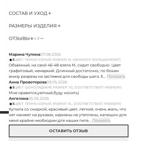
СОСТАВ И УХОД
РАЗМЕРЫ ИЗДЕЛИЯ
ОТЗЫВЫ
4.9
Марина Чупина
07.08.2026
5
ЦВЕТ: ТЕМНО-СЕРЫЙ, РАЗМЕР: M, (НЕМНОГО БОЛЬШЕМЕРИТ)
Объёмный, на свой 46-48 взяла М, сидит свободно. Цвет
графитовый, немаркий. Длинный достаточно, по бокам
внизу разрезы на застежке для свободы шага. Е...
Показать
Анна Провоторова
09.05.2026
5
ЦВЕТ: ШОКОЛАДНЫЙ, РАЗМЕР: XS, (СООТВЕТСТВУЕТ РАЗМЕРУ)
Мне нравится,уютный,буду носить)
Ангелина
05.05.2026
5
ЦВЕТ: ТЕМНО-СЕРЫЙ, РАЗМЕР: XL, (СООТВЕТСТВУЕТ РАЗМЕРУ)
Купила со скидкой, красивый цвет, легкий, очень жаль, что
нет манжет на рукавах, карманы не утеплены, капюшон для
меня крайне необходим для наших пите...
Показать
ОСТАВИТЬ ОТЗЫВ