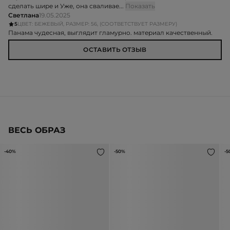
сделать шире и Уже, она сваливае...
Показать
Светлана
19.05.2025
5
ЦВЕТ: БЕЖЕВЫЙ, РАЗМЕР: 56, (СООТВЕТСТВУЕТ РАЗМЕРУ)
Панама чудесная, выглядит гламурно. материал качественный.
ОСТАВИТЬ ОТЗЫВ
ВЕСЬ ОБРАЗ
-40%
-50%
-5