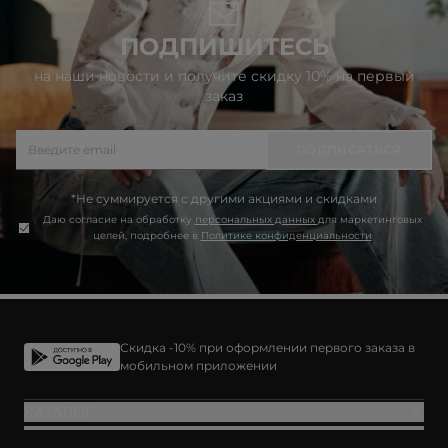
ПОДПИШИТЕСЬ
на наши новости и получите скидку 10% на первый
заказ
ПОДПИСАТЬСЯ
*Не суммируется с другими акциями и скидками
Даю согласие на обработку
персональных данных
для маркетинговых
целей, подробнее в
Политике конфиденциальности
Скидка -10% при оформлении первого заказа в
мобильном приложении
КАТАЛОГ
ПОКУПАТЕЛЯМ