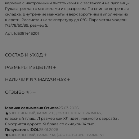
кармана с настрочными листочками и с застежкой на пуговицы.
Рукава-реглан с манжетами и с разрезом. По спинке встречная
складка. Внутренние манжеты и верх воротника выполнены из
шерсти. Рассчитан на температуру до 0°C. Параметры модели:
175/78/60/89, размер S.
Арт. Id5381445201
СОСТАВ И УХОД
РАЗМЕРЫ ИЗДЕЛИЯ
НАЛИЧИЕ В 3 МАГАЗИНАХ
ОТЗЫВЫ
5
Малика селимовна Озиева
23.03.2026
5
ЦВЕТ: ЧЕРНЫЙ, РАЗМЕР: L, (СООТВЕТСТВУЕТ РАЗМЕРУ)
классный плащ. Л размер как ХЛ идет , немного оверсайз .
Смотрится дорого. Я брала со скидкой 14 тыс .
Покупатель IDOL
25.01.2026
5
ЦВЕТ: ЧЕРНЫЙ, РАЗМЕР: M, (СООТВЕТСТВУЕТ РАЗМЕРУ)