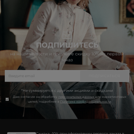
ПОДПИШИТЕСЬ
на наши новости и получите скидку 10% на первый
заказ
ПОДПИСАТЬСЯ
*Не суммируется с другими акциями и скидками
Даю согласие на обработку
персональных данных
для маркетинговых
целей, подробнее в
Политике конфиденциальности
Скидка -10% при оформлении первого заказа в