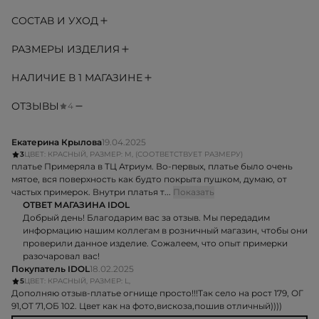
СОСТАВ И УХОД
РАЗМЕРЫ ИЗДЕЛИЯ
НАЛИЧИЕ В 1 МАГАЗИНЕ
ОТЗЫВЫ
4
Екатерина Крылова
19.04.2025
3
ЦВЕТ: КРАСНЫЙ, РАЗМЕР: M, (СООТВЕТСТВУЕТ РАЗМЕРУ)
платье Примеряла в ТЦ Атриум. Во-первых, платье было очень
мятое, вся поверхность как будто покрыта пушком, думаю, от
частых примерок. Внутри платья т...
Показать
ОТВЕТ МАГАЗИНА IDOL
Добрый день! Благодарим вас за отзыв. Мы передадим
информацию нашим коллегам в розничный магазин, чтобы они
проверили данное изделие. Сожалеем, что опыт примерки
разочаровал вас!
Покупатель IDOL
18.02.2025
5
ЦВЕТ: КРАСНЫЙ, РАЗМЕР: L,
Дополняю отзыв-платье огнище просто!!!Так село на рост 179, ОГ
91,ОТ 71,ОБ 102. Цвет как на фото,вискоза,пошив отличный))))