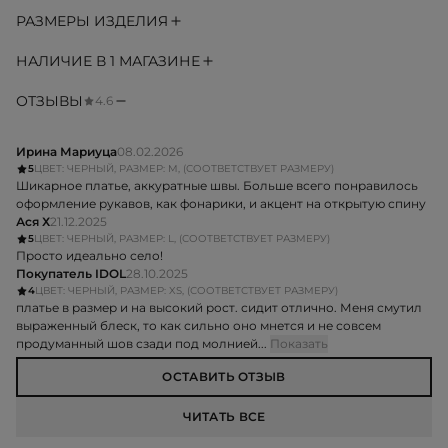
РАЗМЕРЫ ИЗДЕЛИЯ
НАЛИЧИЕ В 1 МАГАЗИНЕ
ОТЗЫВЫ
4.6
Ирина Мариуца
08.02.2026
5
ЦВЕТ: ЧЕРНЫЙ, РАЗМЕР: M, (СООТВЕТСТВУЕТ РАЗМЕРУ)
Шикарное платье, аккуратные швы. Больше всего понравилось
оформление рукавов, как фонарики, и акцент на открытую спину
Ася Х
21.12.2025
5
ЦВЕТ: ЧЕРНЫЙ, РАЗМЕР: L, (СООТВЕТСТВУЕТ РАЗМЕРУ)
Просто идеально село!
Покупатель IDOL
28.10.2025
4
ЦВЕТ: ЧЕРНЫЙ, РАЗМЕР: XS, (СООТВЕТСТВУЕТ РАЗМЕРУ)
платье в размер и на высокий рост. сидит отлично. Меня смутил
выраженный блеск, то как сильно оно мнется и не совсем
продуманный шов сзади под молнией...
Показать
ОСТАВИТЬ ОТЗЫВ
ЧИТАТЬ ВСЕ