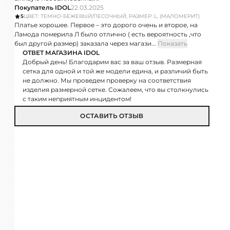
Покупатель IDOL
22.03.2025
5
ЦВЕТ: ТЕМНО-БЕЖЕВЫЙ/ПЕСОЧНЫЙ, РАЗМЕР: L, (МАЛОМЕРИТ)
Платье хорошее. Первое – это дорого очень и второе, на
Ламода померила Л было отлично ( есть вероятность ,что
был другой размер) заказала через магази...
Показать
ОТВЕТ МАГАЗИНА IDOL
Добрый день! Благодарим вас за ваш отзыв. Размерная
сетка для одной и той же модели едина, и различий быть
не должно. Мы проведем проверку на соответствия
изделия размерной сетке. Сожалеем, что вы столкнулись
с таким неприятным инцидентом!
ОСТАВИТЬ ОТЗЫВ