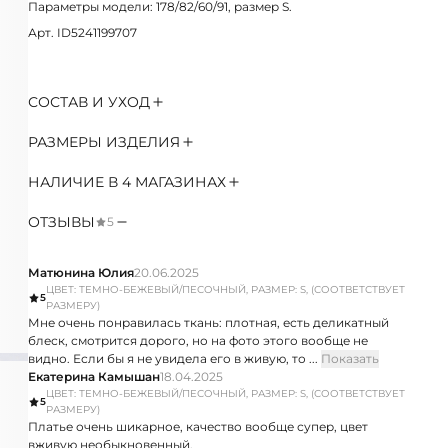
Параметры модели: 178/82/60/91, размер S.
Арт. ID5241199707
СОСТАВ И УХОД
РАЗМЕРЫ ИЗДЕЛИЯ
НАЛИЧИЕ В 4 МАГАЗИНАХ
ОТЗЫВЫ
5
Матюнина Юлия
20.06.2025
ЦВЕТ: ТЕМНО-БЕЖЕВЫЙ/ПЕСОЧНЫЙ, РАЗМЕР: S, (СООТВЕТСТВУЕТ
5
РАЗМЕРУ)
Мне очень понравилась ткань: плотная, есть деликатный
блеск, смотрится дорого, но на фото этого вообще не
видно. Если бы я не увидела его в живую, то ...
Показать
Екатерина Камышан
18.04.2025
ЦВЕТ: ТЕМНО-БЕЖЕВЫЙ/ПЕСОЧНЫЙ, РАЗМЕР: S, (СООТВЕТСТВУЕТ
5
РАЗМЕРУ)
Платье очень шикарное, качество вообще супер, цвет
вживую необыкновенный.